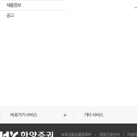
채용정보
공고
바로가기 서비스
기타 서비스
보호금융상품등록부
공동인증안내
이용