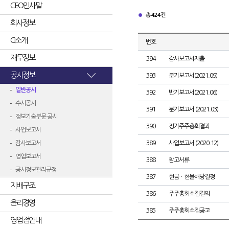
CEO인사말
총 424건
회사정보
CI소개
번호
재무정보
394
감사보고서제출
공시정보
393
분기보고서(2021.09)
일반공시
392
반기보고서(2021.06)
수시공시
391
분기보고서 (2021.03)
정보기술부문 공시
390
정기주주총회결과
사업보고서
감사보고서
389
사업보고서 (2020.12)
영업보고서
388
참고서류
공시정보관리규정
387
현금ㆍ현물배당결정
지배구조
386
주주총회소집결의
윤리경영
385
주주총회소집공고
영업점안내