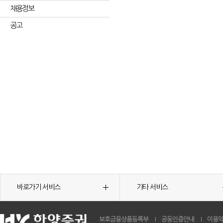
채용정보
공고
바로가기 서비스
기타 서비스
보호금융상품등록부
공동인증안내
이용