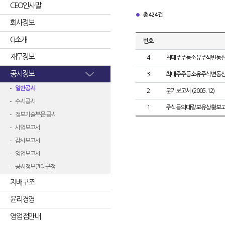
CEO인사말
총 424건
회사정보
CI소개
번호
재무정보
4
최대주주등소유주식변동
공시정보
3
최대주주등소유주식변동
일반공시
2
분기보고서 (2005.12)
수시공시
1
주식등의대량보유상황보고
정보기술부문 공시
사업보고서
감사보고서
영업보고서
공시정보관리규정
지배구조
윤리경영
영업점안내