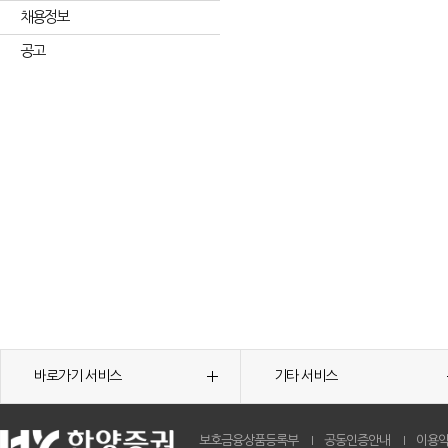
채용정보
공고
바로가기 서비스
기타 서비스
보호금융상품등록부
공동인증안내
이용