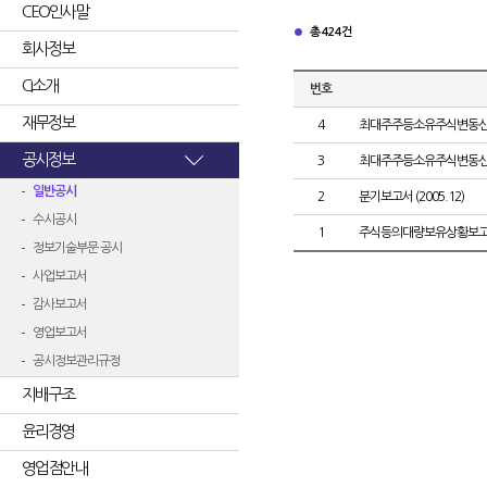
CEO인사말
총 424건
회사정보
CI소개
번호
재무정보
4
최대주주등소유주식변동
공시정보
3
최대주주등소유주식변동
일반공시
2
분기보고서 (2005.12)
수시공시
1
주식등의대량보유상황보고
정보기술부문 공시
사업보고서
감사보고서
영업보고서
공시정보관리규정
지배구조
윤리경영
영업점안내