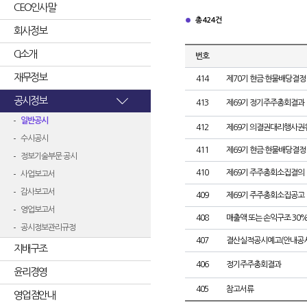
CEO인사말
총 424건
회사정보
CI소개
번호
재무정보
414
제70기 현금·현물배당결정
공시정보
413
제69기 정기주주총회결과
일반공시
412
제69기 의결권대리행사권
수시공시
411
제69기 현금·현물배당결정
정보기술부문 공시
410
제69기 주주총회소집결의
사업보고서
감사보고서
409
제69기 주주총회소집공고
영업보고서
408
매출액 또는 손익구조 30%
공시정보관리규정
407
결산실적공시예고(안내공시
지배구조
406
정기주주총회결과
윤리경영
405
참고서류
영업점안내