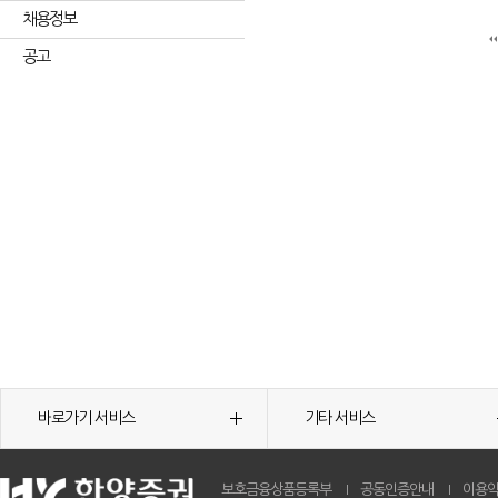
채용정보
공고
바로가기 서비스
기타 서비스
보호금융상품등록부
공동인증안내
이용