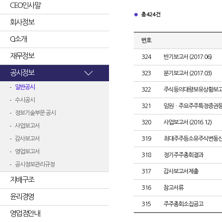
CEO인사말
총 424건
회사정보
CI소개
번호
재무정보
324
반기보고서 (2017.06)
공시정보
323
분기보고서 (2017.03)
일반공시
322
주식등의대량보유상황보고
수시공시
321
임원ㆍ주요주주특정증권
정보기술부문 공시
320
사업보고서 (2016.12)
사업보고서
감사보고서
319
최대주주등소유주식변동
영업보고서
318
정기주주총회결과
공시정보관리규정
317
감사보고서제출
지배구조
316
참고서류
윤리경영
315
주주총회소집공고
영업점안내