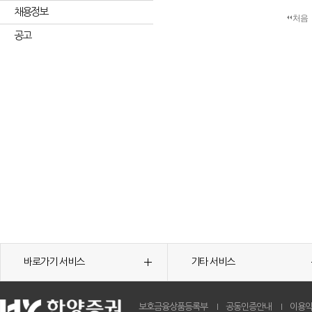
채용정보
처음
공고
바로가기 서비스
기타 서비스
보호금융상품등록부
공동인증안내
이용