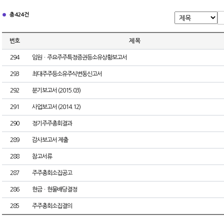
총 424건
번호
제 목
294
임원ㆍ주요주주특정증권등소유상황보고서
293
최대주주등소유주식변동신고서
292
분기보고서 (2015.03)
291
사업보고서 (2014.12)
290
정기주주총회결과
289
감사보고서 제출
288
참고서류
287
주주총회소집공고
286
현금ㆍ현물배당결정
285
주주총회소집결의