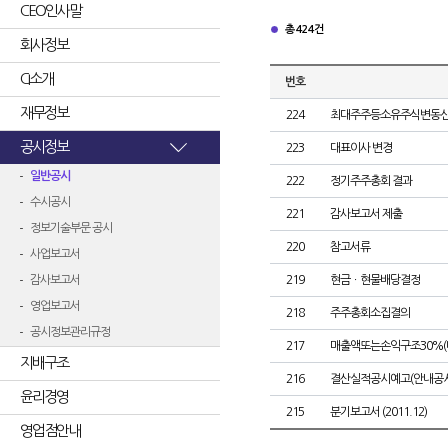
CEO인사말
총 424건
회사정보
CI소개
번호
재무정보
224
최대주주등소유주식변동
공시정보
223
대표이사 변경
일반공시
222
정기주주총회 결과
수시공시
221
감사보고서 제출
정보기술부문 공시
220
참고서류
사업보고서
감사보고서
219
현금ㆍ현물배당결정
영업보고서
218
주주총회소집결의
공시정보관리규정
217
매출액또는손익구조30%(
지배구조
216
결산실적공시예고(안내공시
윤리경영
215
분기보고서 (2011.12)
영업점안내