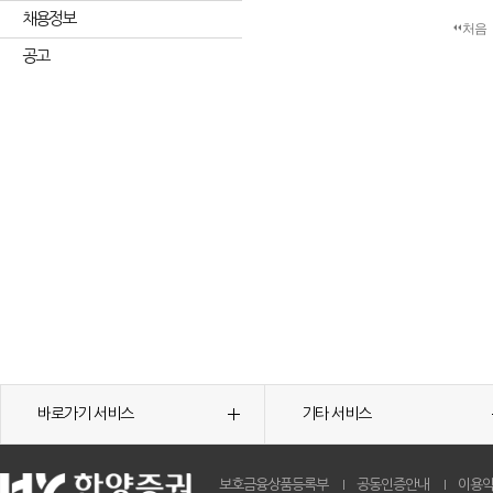
채용정보
처음
공고
바로가기 서비스
기타 서비스
보호금융상품등록부
공동인증안내
이용