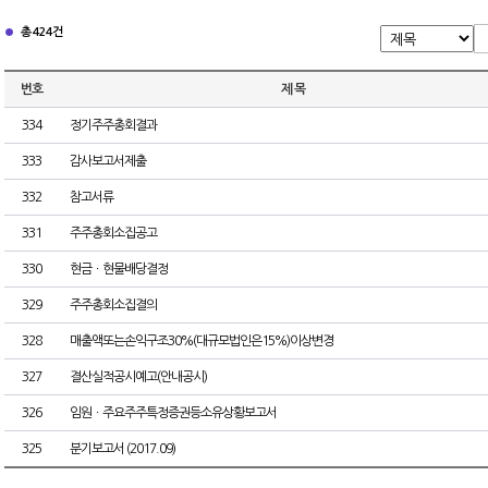
총 424건
번호
제 목
334
정기주주총회결과
333
감사보고서제출
332
참고서류
331
주주총회소집공고
330
현금ㆍ현물배당결정
329
주주총회소집결의
328
매출액또는손익구조30%(대규모법인은15%)이상변경
327
결산실적공시예고(안내공시)
326
임원ㆍ주요주주특정증권등소유상황보고서
325
분기보고서 (2017.09)