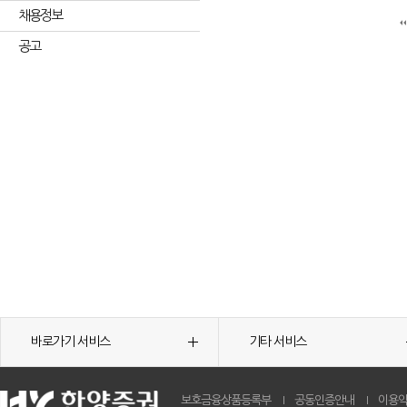
채용정보
공고
바로가기 서비스
기타 서비스
보호금융상품등록부
공동인증안내
이용