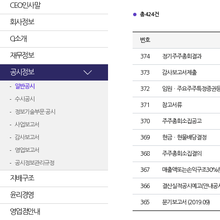
CEO인사말
총 424건
회사정보
CI소개
번호
재무정보
374
정기주주총회결과
공시정보
373
감사보고서제출
일반공시
372
임원ㆍ주요주주특정증권
수시공시
371
참고서류
정보기술부문 공시
370
주주총회소집공고
사업보고서
감사보고서
369
현금ㆍ현물배당결정
영업보고서
368
주주총회소집결의
공시정보관리규정
367
매출액또는손익구조30%(
지배구조
366
결산실적공시예고(안내공시
윤리경영
365
분기보고서 (2019.09)
영업점안내