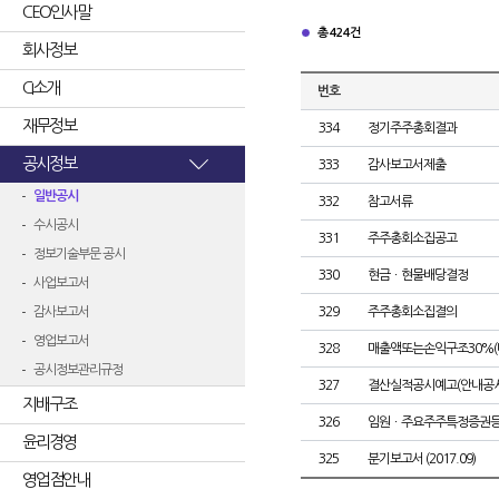
CEO인사말
총 424건
회사정보
CI소개
번호
재무정보
334
정기주주총회결과
공시정보
333
감사보고서제출
일반공시
332
참고서류
수시공시
331
주주총회소집공고
정보기술부문 공시
330
현금ㆍ현물배당결정
사업보고서
감사보고서
329
주주총회소집결의
영업보고서
328
매출액또는손익구조30%(
공시정보관리규정
327
결산실적공시예고(안내공시
지배구조
326
임원ㆍ주요주주특정증권
윤리경영
325
분기보고서 (2017.09)
영업점안내