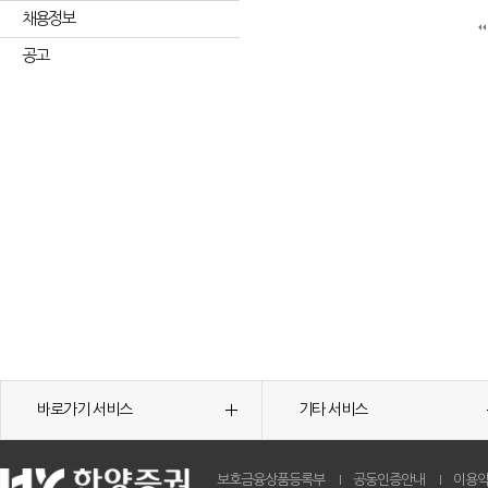
채용정보
공고
바로가기 서비스
기타 서비스
보호금융상품등록부
공동인증안내
이용