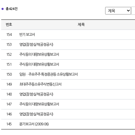
총 424건
번호
제 목
154
반기 보고서
153
영업(잠정)실적(공정공시)
152
주식등의 대량보유상황보고서
151
주식등의 대량보유상황보고서
150
임원ㆍ주요주주 특정증권등 소유상황보고서
149
최대주주등소유주식변동신고서
148
영업(잠정)실적(공정공시)
147
주식등의 대량보유상황보고서
146
영업(잠정)실적(공정공시)
145
분기보고서 (2009.06)