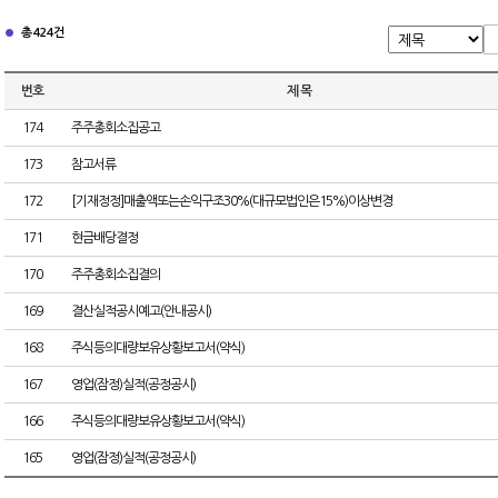
총 424건
번호
제 목
174
주주총회소집공고
173
참고서류
172
[기재정정]매출액또는손익구조30%(대규모법인은15%)이상변경
171
현금배당결정
170
주주총회소집결의
169
결산실적공시예고(안내공시)
168
주식등의대량보유상황보고서(약식)
167
영업(잠정)실적(공정공시)
166
주식등의대량보유상황보고서(약식)
165
영업(잠정)실적(공정공시)