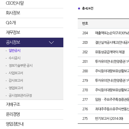
CEO인사말
총 424건
회사정보
CI소개
번호
재무정보
284
매출액또는손익구조30%(
공시정보
283
결산실적공시예고(안내공시
일반공시
282
유동성공급계약의 체결
수시공시
281
투자유의안내 (한양증권 1
정보기술부문 공시
280
주식등의대량보유상황보고
사업보고서
감사보고서
279
투자유의안내 (한양증권 1
영업보고서
278
주식등의대량보유상황보고
공시정보관리규정
277
임원ㆍ주요주주특정증권
지배구조
276
최대주주등소유주식변동
윤리경영
275
반기보고서 (2014.09)
영업점안내