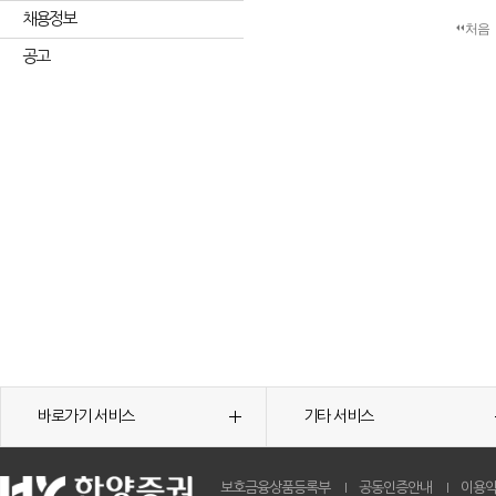
채용정보
처음
공고
바로가기 서비스
기타 서비스
보호금융상품등록부
공동인증안내
이용