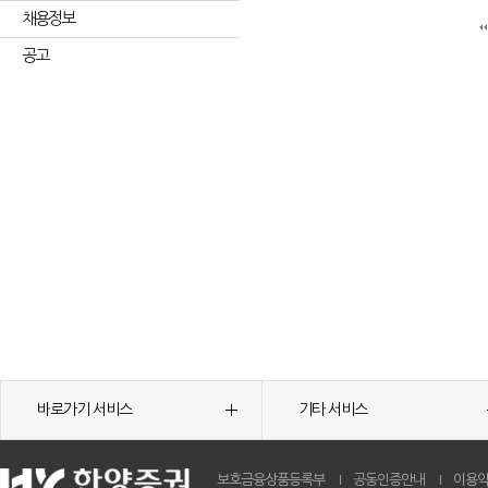
채용정보
공고
바로가기 서비스
기타 서비스
보호금융상품등록부
공동인증안내
이용