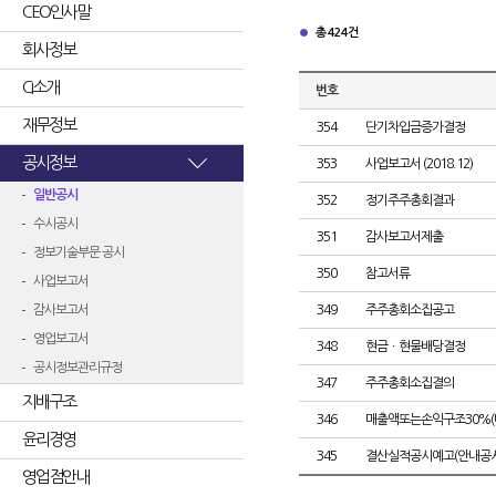
CEO인사말
총 424건
회사정보
CI소개
번호
재무정보
354
단기차입금증가결정
공시정보
353
사업보고서 (2018.12)
일반공시
352
정기주주총회결과
수시공시
351
감사보고서제출
정보기술부문 공시
350
참고서류
사업보고서
감사보고서
349
주주총회소집공고
영업보고서
348
현금ㆍ현물배당결정
공시정보관리규정
347
주주총회소집결의
지배구조
346
매출액또는손익구조30%(
윤리경영
345
결산실적공시예고(안내공시
영업점안내