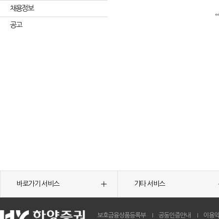
채용정보
공고
바로가기 서비스
기타 서비스
보호금융상품등록부
공동인증안내
이용