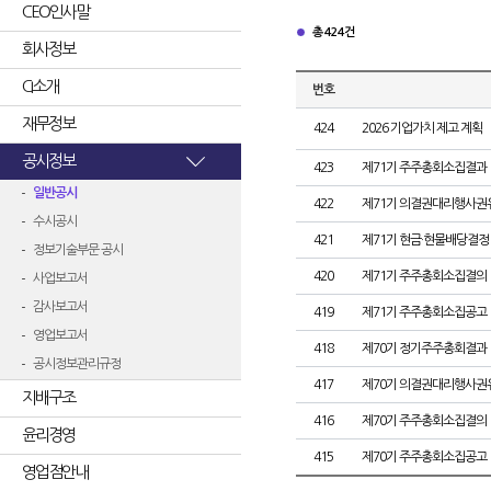
CEO인사말
총 424건
회사정보
CI소개
번호
재무정보
424
2026 기업가치 제고 계획
공시정보
423
제71기 주주총회소집결과
일반공시
422
제71기 의결권대리행사권
수시공시
421
제71기 현금·현물배당결정
정보기술부문 공시
420
제71기 주주총회소집결의
사업보고서
감사보고서
419
제71기 주주총회소집공고
영업보고서
418
제70기 정기주주총회결과
공시정보관리규정
417
제70기 의결권대리행사권
지배구조
416
제70기 주주총회소집결의
윤리경영
415
제70기 주주총회소집공고
영업점안내