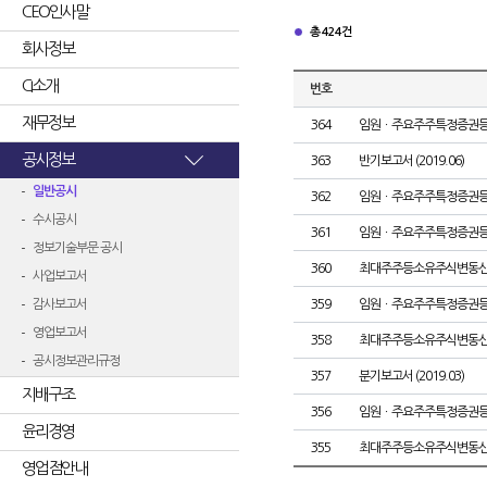
CEO인사말
총 424건
회사정보
CI소개
번호
재무정보
364
임원ㆍ주요주주특정증권
공시정보
363
반기보고서 (2019.06)
일반공시
362
임원ㆍ주요주주특정증권
수시공시
361
임원ㆍ주요주주특정증권
정보기술부문 공시
360
최대주주등소유주식변동
사업보고서
감사보고서
359
임원ㆍ주요주주특정증권
영업보고서
358
최대주주등소유주식변동
공시정보관리규정
357
분기보고서 (2019.03)
지배구조
356
임원ㆍ주요주주특정증권
윤리경영
355
최대주주등소유주식변동
영업점안내