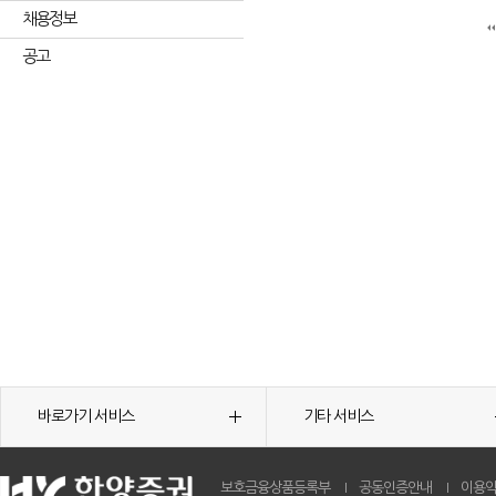
채용정보
공고
바로가기 서비스
기타 서비스
보호금융상품등록부
공동인증안내
이용