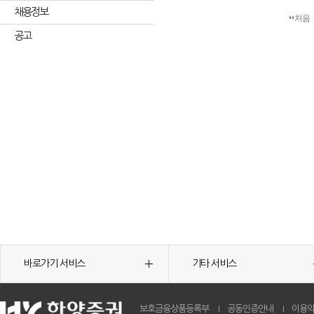
채용정보
처음
공고
바로가기 서비스
기타 서비스
보호금융상품등록부
공동인증안내
이용