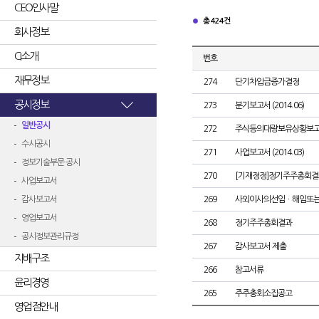
CEO인사말
총 424건
회사정보
CI소개
번호
재무정보
274
단기차입금증가결정
공시정보
273
분기보고서 (2014.06)
일반공시
272
주식등의대량보유상황보고
수시공시
271
사업보고서 (2014.03)
정보기술부문 공시
270
[기재정정]정기주주총회결
사업보고서
감사보고서
269
사외이사의선임ㆍ해임또
영업보고서
268
정기주주총회결과
공시정보관리규정
267
감사보고서 제출
지배구조
266
참고서류
윤리경영
265
주주총회소집공고
영업점안내