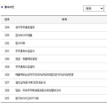
총 424건
번호
제 목
334
정기주주총회결과
333
감사보고서제출
332
참고서류
331
주주총회소집공고
330
현금ㆍ현물배당결정
329
주주총회소집결의
328
매출액또는손익구조30%(대규모법인은15%)이상변경
327
결산실적공시예고(안내공시)
326
임원ㆍ주요주주특정증권등소유상황보고서
325
분기보고서 (2017.09)