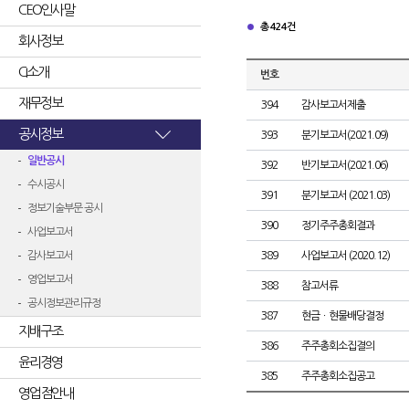
CEO인사말
총 424건
회사정보
CI소개
번호
재무정보
394
감사보고서제출
공시정보
393
분기보고서(2021.09)
일반공시
392
반기보고서(2021.06)
수시공시
391
분기보고서 (2021.03)
정보기술부문 공시
390
정기주주총회결과
사업보고서
감사보고서
389
사업보고서 (2020.12)
영업보고서
388
참고서류
공시정보관리규정
387
현금ㆍ현물배당결정
지배구조
386
주주총회소집결의
윤리경영
385
주주총회소집공고
영업점안내