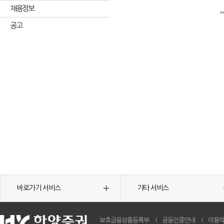
채용정보
공고
바로가기 서비스
기타 서비스
보호금융상품등록부
공동인증안내
이용