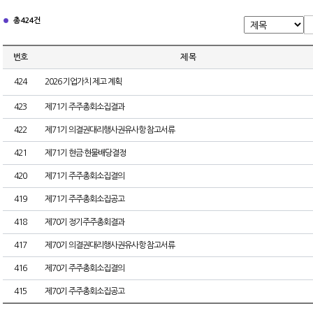
총 424건
번호
제 목
424
2026 기업가치 제고 계획
423
제71기 주주총회소집결과
422
제71기 의결권대리행사권유사항 참고서류
421
제71기 현금·현물배당결정
420
제71기 주주총회소집결의
419
제71기 주주총회소집공고
418
제70기 정기주주총회결과
417
제70기 의결권대리행사권유사항 참고서류
416
제70기 주주총회소집결의
415
제70기 주주총회소집공고