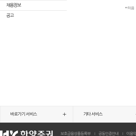
채용정보
처음
공고
바로가기 서비스
기타 서비스
보호금융상품등록부
공동인증안내
이용