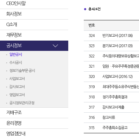
CEO인사말
총 424건
회사정보
CI소개
번호
재무정보
324
반기보고서 (2017.06)
공시정보
323
분기보고서 (2017.03)
일반공시
322
주식등의대량보유상황보고
수시공시
321
임원ㆍ주요주주특정증권
정보기술부문 공시
320
사업보고서 (2016.12)
사업보고서
감사보고서
319
최대주주등소유주식변동
영업보고서
318
정기주주총회결과
공시정보관리규정
317
감사보고서제출
지배구조
316
참고서류
윤리경영
315
주주총회소집공고
영업점안내