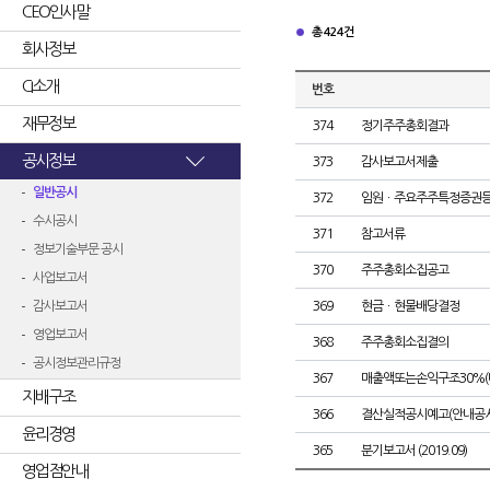
CEO인사말
총 424건
회사정보
CI소개
번호
재무정보
374
정기주주총회결과
공시정보
373
감사보고서제출
일반공시
372
임원ㆍ주요주주특정증권
수시공시
371
참고서류
정보기술부문 공시
370
주주총회소집공고
사업보고서
감사보고서
369
현금ㆍ현물배당결정
영업보고서
368
주주총회소집결의
공시정보관리규정
367
매출액또는손익구조30%(
지배구조
366
결산실적공시예고(안내공시
윤리경영
365
분기보고서 (2019.09)
영업점안내