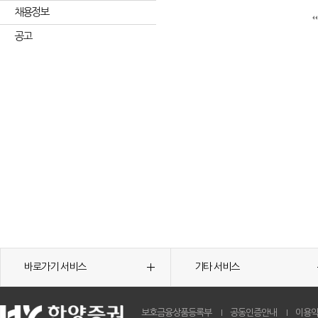
채용정보
공고
바로가기 서비스
기타 서비스
보호금융상품등록부
공동인증안내
이용