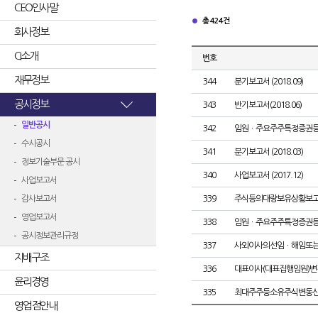
CEO인사말
총 424건
회사정보
CI소개
번호
재무정보
344
분기보고서 (2018.09)
공시정보
343
반기보고서(2018.06)
일반공시
342
임원ㆍ주요주주특정증권
수시공시
341
분기보고서 (2018.03)
정보기술부문 공시
340
사업보고서 (2017.12)
사업보고서
감사보고서
339
주식등의대량보유상황보고
영업보고서
338
임원ㆍ주요주주특정증권
공시정보관리규정
337
사외이사의선임ㆍ해임또
지배구조
336
대표이사(대표집행임원)변
윤리경영
335
최대주주등소유주식변동
영업점안내