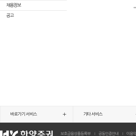
채용정보
공고
바로가기 서비스
기타 서비스
보호금융상품등록부
공동인증안내
이용