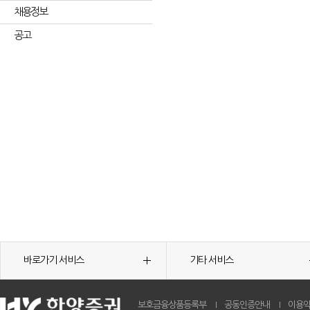
채용정보
공고
바로가기 서비스
기타 서비스
보호금융상품등록부
공동인증안내
이용