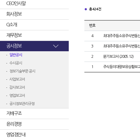
CEO인사말
총 424건
회사정보
CI소개
번호
재무정보
4
최대주주등소유주식변동
공시정보
3
최대주주등소유주식변동
일반공시
2
분기보고서 (2005.12)
수시공시
1
주식등의대량보유상황보고
정보기술부문 공시
사업보고서
감사보고서
영업보고서
공시정보관리규정
지배구조
윤리경영
영업점안내