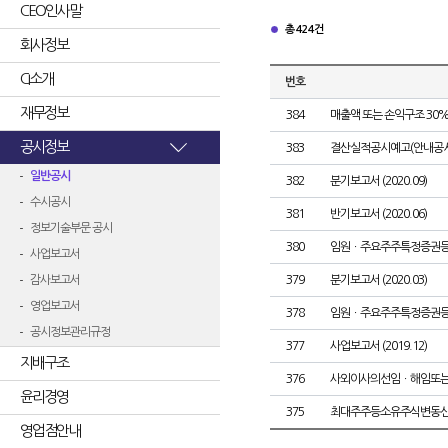
CEO인사말
총 424건
회사정보
CI소개
번호
재무정보
384
매출액 또는 손익구조 30%
공시정보
383
결산실적공시예고(안내공시
일반공시
382
분기보고서 (2020.09)
수시공시
381
반기보고서 (2020.06)
정보기술부문 공시
380
임원ㆍ주요주주특정증권
사업보고서
감사보고서
379
분기보고서 (2020.03)
영업보고서
378
임원ㆍ주요주주특정증권
공시정보관리규정
377
사업보고서 (2019.12)
지배구조
376
사외이사의선임ㆍ해임또
윤리경영
375
최대주주등소유주식변동
영업점안내