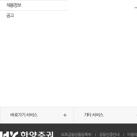
채용정보
공고
바로가기 서비스
기타 서비스
보호금융상품등록부
공동인증안내
이용