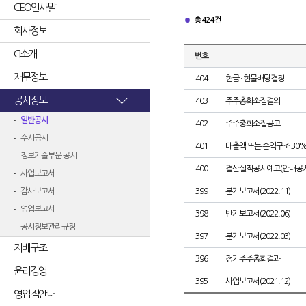
CEO인사말
총 424건
회사정보
CI소개
번호
재무정보
404
현금 · 현물배당결정
공시정보
403
주주총회소집결의
일반공시
402
주주총회소집공고
수시공시
401
매출액 또는 손익구조 30%
정보기술부문 공시
400
결산실적공시예고(안내공시
사업보고서
감사보고서
399
분기보고서(2022.11)
영업보고서
398
반기보고서(2022.06)
공시정보관리규정
397
분기보고서(2022.03)
지배구조
396
정기주주총회결과
윤리경영
395
사업보고서(2021.12)
영업점안내