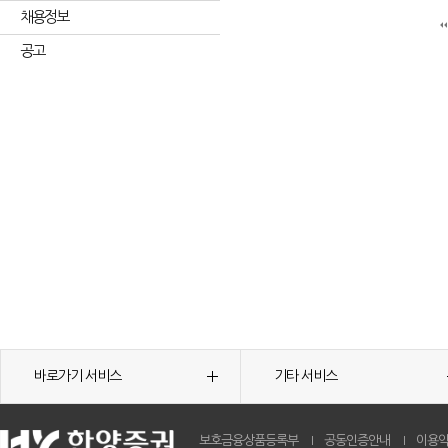
채용정보
공고
바로가기 서비스
기타 서비스
보호금융상품등록부
공동인증안내
이용