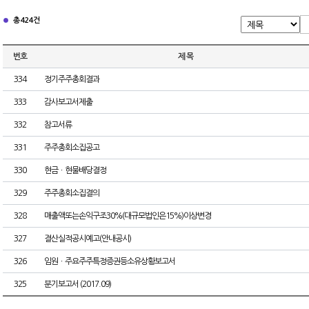
총 424건
번호
제 목
334
정기주주총회결과
333
감사보고서제출
332
참고서류
331
주주총회소집공고
330
현금ㆍ현물배당결정
329
주주총회소집결의
328
매출액또는손익구조30%(대규모법인은15%)이상변경
327
결산실적공시예고(안내공시)
326
임원ㆍ주요주주특정증권등소유상황보고서
325
분기보고서 (2017.09)