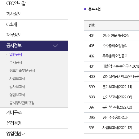
CEO인사말
총 424건
회사정보
CI소개
번호
재무정보
404
현금 · 현물배당결정
공시정보
403
주주총회소집결의
일반공시
402
주주총회소집공고
수시공시
401
매출액 또는 손익구조 30%
정보기술부문 공시
400
결산실적공시예고(안내공시
사업보고서
감사보고서
399
분기보고서(2022.11)
영업보고서
398
반기보고서(2022.06)
공시정보관리규정
397
분기보고서(2022.03)
지배구조
396
정기주주총회결과
윤리경영
395
사업보고서(2021.12)
영업점안내