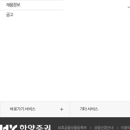
채용정보
공고
바로가기 서비스
기타 서비스
보호금융상품등록부
공동인증안내
이용