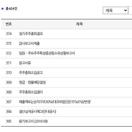
총 424건
번호
제 목
374
정기주주총회결과
373
감사보고서제출
372
임원ㆍ주요주주특정증권등소유상황보고서
371
참고서류
370
주주총회소집공고
369
현금ㆍ현물배당결정
368
주주총회소집결의
367
매출액또는손익구조30%(대규모법인은15%)이상변경
366
결산실적공시예고(안내공시)
365
분기보고서 (2019.09)