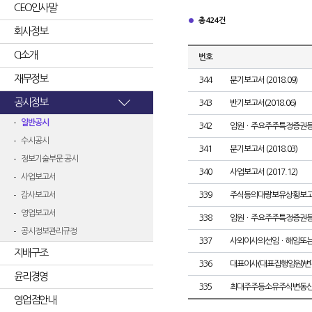
CEO인사말
총 424건
회사정보
CI소개
번호
재무정보
344
분기보고서 (2018.09)
공시정보
343
반기보고서(2018.06)
일반공시
342
임원ㆍ주요주주특정증권
수시공시
341
분기보고서 (2018.03)
정보기술부문 공시
340
사업보고서 (2017.12)
사업보고서
감사보고서
339
주식등의대량보유상황보고
영업보고서
338
임원ㆍ주요주주특정증권
공시정보관리규정
337
사외이사의선임ㆍ해임또
지배구조
336
대표이사(대표집행임원)변
윤리경영
335
최대주주등소유주식변동
영업점안내