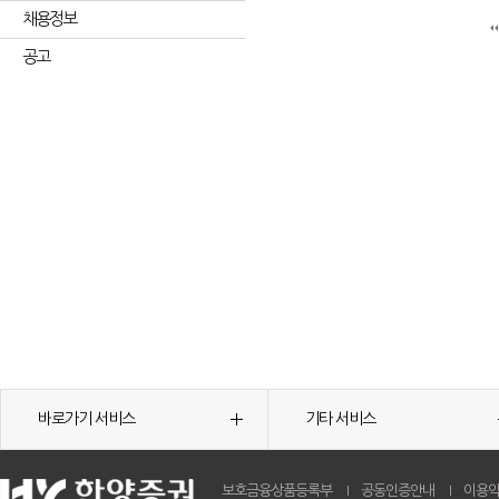
채용정보
공고
바로가기 서비스
기타 서비스
보호금융상품등록부
공동인증안내
이용