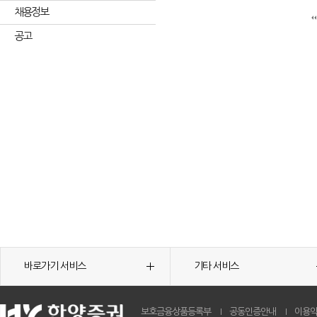
채용정보
공고
바로가기 서비스
기타 서비스
보호금융상품등록부
공동인증안내
이용