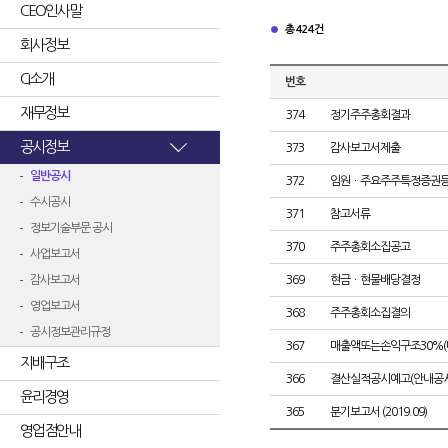
CEO인사말
총 424건
회사정보
CI소개
번호
재무정보
374
정기주주총회결과
공시정보
373
감사보고서제출
일반공시
372
임원ㆍ주요주주특정증권
수시공시
371
참고서류
정보기술부문 공시
370
주주총회소집공고
사업보고서
감사보고서
369
현금ㆍ현물배당결정
영업보고서
368
주주총회소집결의
공시정보관리규정
367
매출액또는손익구조30%(
지배구조
366
결산실적공시예고(안내공시
윤리경영
365
분기보고서 (2019.09)
영업점안내