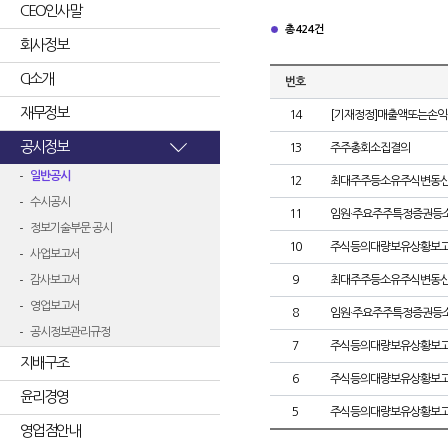
CEO인사말
총 424건
회사정보
CI소개
번호
재무정보
14
[기재정정]매출액또는손익
공시정보
13
주주총회소집결의
일반공시
12
최대주주등소유주식변동
수시공시
11
임원·주요주주특정증권등
정보기술부문 공시
10
주식등의대량보유상황보고
사업보고서
감사보고서
9
최대주주등소유주식변동
영업보고서
8
임원·주요주주특정증권등
공시정보관리규정
7
주식등의대량보유상황보고
지배구조
6
주식등의대량보유상황보고
윤리경영
5
주식등의대량보유상황보고
영업점안내