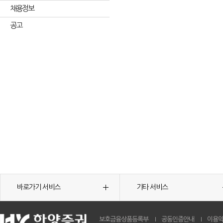
채용정보
공고
바로가기 서비스
기타 서비스
보호금융상품등록부
공동인증안내
이용