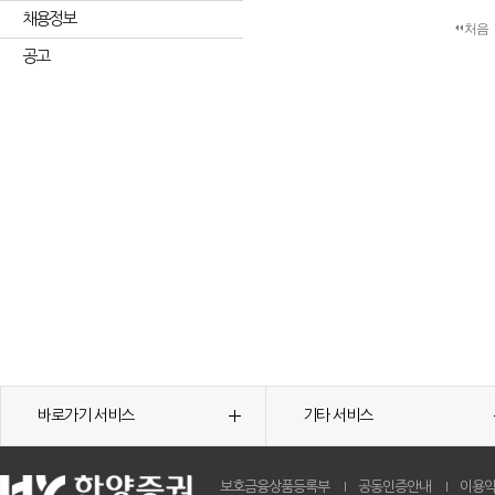
채용정보
처음
공고
바로가기 서비스
기타 서비스
보호금융상품등록부
공동인증안내
이용