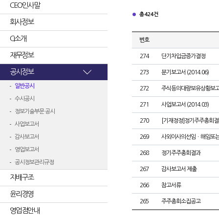
CEO인사말
총 424건
회사정보
CI소개
번호
재무정보
274
단기차입금증가결정
공시정보
273
분기보고서 (2014.06)
일반공시
272
주식등의대량보유상황보고
수시공시
271
사업보고서 (2014.03)
정보기술부문 공시
270
[기재정정]정기주주총회결
사업보고서
감사보고서
269
사외이사의선임ㆍ해임또
영업보고서
268
정기주주총회결과
공시정보관리규정
267
감사보고서 제출
지배구조
266
참고서류
윤리경영
265
주주총회소집공고
영업점안내