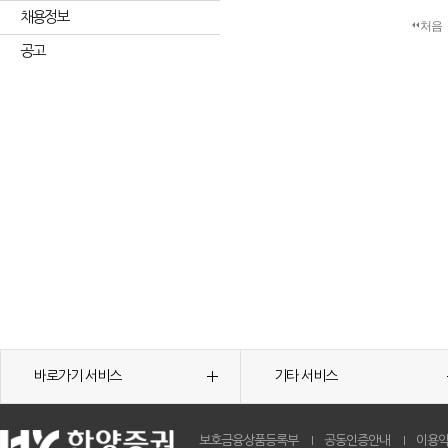
채용정보
처음
공고
바로가기 서비스
기타 서비스
보호금융상품등록부
공동인증안내
이용