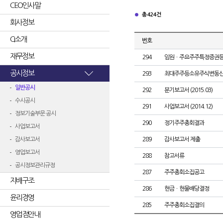
CEO인사말
총 424건
회사정보
CI소개
번호
재무정보
294
임원ㆍ주요주주특정증권
공시정보
293
최대주주등소유주식변동
일반공시
292
분기보고서 (2015.03)
수시공시
291
사업보고서 (2014.12)
정보기술부문 공시
290
정기주주총회결과
사업보고서
감사보고서
289
감사보고서 제출
영업보고서
288
참고서류
공시정보관리규정
287
주주총회소집공고
지배구조
286
현금ㆍ현물배당결정
윤리경영
285
주주총회소집결의
영업점안내