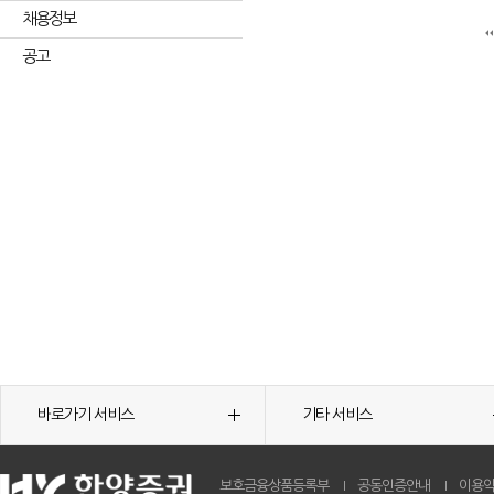
채용정보
공고
바로가기 서비스
기타 서비스
보호금융상품등록부
공동인증안내
이용