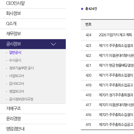
CEO인사말
총 424건
회사정보
CI소개
번호
재무정보
424
2026 기업가치 제고 계획
공시정보
423
제71기 주주총회소집결과
일반공시
422
제71기 의결권대리행사권
수시공시
421
제71기 현금·현물배당결정
정보기술부문 공시
420
제71기 주주총회소집결의
사업보고서
감사보고서
419
제71기 주주총회소집공고
영업보고서
418
제70기 정기주주총회결과
공시정보관리규정
417
제70기 의결권대리행사권
지배구조
416
제70기 주주총회소집결의
윤리경영
415
제70기 주주총회소집공고
영업점안내