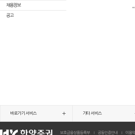
채용정보
공고
바로가기 서비스
기타 서비스
보호금융상품등록부
공동인증안내
이용