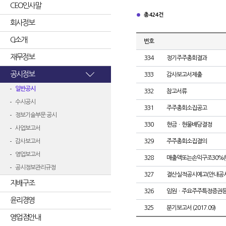
CEO인사말
총 424건
회사정보
CI소개
번호
재무정보
334
정기주주총회결과
공시정보
333
감사보고서제출
일반공시
332
참고서류
수시공시
331
주주총회소집공고
정보기술부문 공시
330
현금ㆍ현물배당결정
사업보고서
감사보고서
329
주주총회소집결의
영업보고서
328
매출액또는손익구조30%(
공시정보관리규정
327
결산실적공시예고(안내공시
지배구조
326
임원ㆍ주요주주특정증권
윤리경영
325
분기보고서 (2017.09)
영업점안내