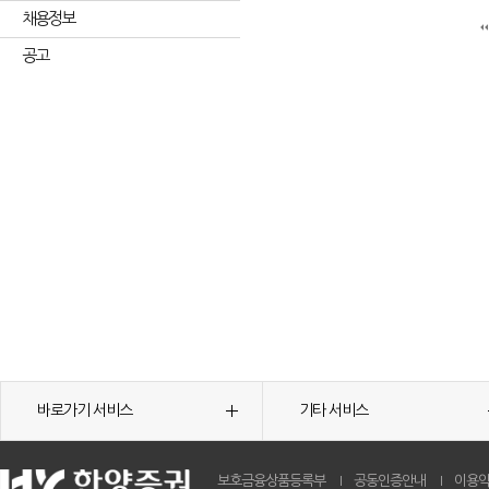
채용정보
공고
바로가기 서비스
기타 서비스
보호금융상품등록부
공동인증안내
이용