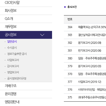
CEO인사말
총 424건
회사정보
CI소개
번호
재무정보
384
매출액 또는 손익구조 30%
공시정보
383
결산실적공시예고(안내공시
일반공시
382
분기보고서 (2020.09)
수시공시
381
반기보고서 (2020.06)
정보기술부문 공시
380
임원ㆍ주요주주특정증권
사업보고서
감사보고서
379
분기보고서 (2020.03)
영업보고서
378
임원ㆍ주요주주특정증권
공시정보관리규정
377
사업보고서 (2019.12)
지배구조
376
사외이사의선임ㆍ해임또
윤리경영
375
최대주주등소유주식변동
영업점안내