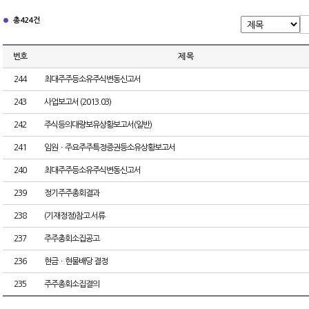
총 424건
번호
제 목
244
최대주주등소유주식변동신고서
243
사업보고서 (2013.03)
242
주식등의대량보유상황보고서(일반)
241
임원ㆍ주요주주특정증권등소유상황보고서
240
최대주주등소유주식변동신고서
239
정기주주총회결과
238
(기재정정)참고 서류
237
주주총회소집공고
236
현금ㆍ현물배당 결정
235
주주총회소집결의