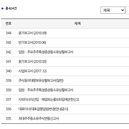
총 424건
번호
제 목
344
분기보고서 (2018.09)
343
반기보고서(2018.06)
342
임원ㆍ주요주주특정증권등소유상황보고서
341
분기보고서 (2018.03)
340
사업보고서 (2017.12)
339
주식등의대량보유상황보고서(일반)
338
임원ㆍ주요주주특정증권등소유상황보고서
337
사외이사의선임ㆍ해임또는중도퇴임에관한신고
336
대표이사(대표집행임원)변경(안내공시)
335
최대주주등소유주식변동신고서