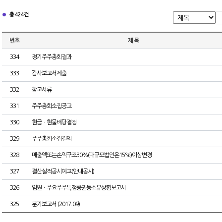
총 424건
번호
제 목
334
정기주주총회결과
333
감사보고서제출
332
참고서류
331
주주총회소집공고
330
현금ㆍ현물배당결정
329
주주총회소집결의
328
매출액또는손익구조30%(대규모법인은15%)이상변경
327
결산실적공시예고(안내공시)
326
임원ㆍ주요주주특정증권등소유상황보고서
325
분기보고서 (2017.09)