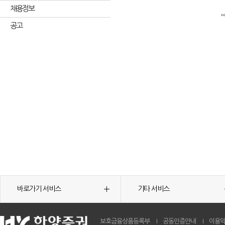
채용정보
공고
바로가기 서비스
기타 서비스
보호금융상품등록부
공동인증안내
이용