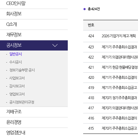
CEO인사말
총 424건
회사정보
CI소개
번호
재무정보
424
2026 기업가치 제고 계획
공시정보
423
제71기 주주총회소집결과
일반공시
422
제71기 의결권대리행사권
수시공시
421
제71기 현금·현물배당결정
정보기술부문 공시
420
제71기 주주총회소집결의
사업보고서
감사보고서
419
제71기 주주총회소집공고
영업보고서
418
제70기 정기주주총회결과
공시정보관리규정
417
제70기 의결권대리행사권
지배구조
416
제70기 주주총회소집결의
윤리경영
415
제70기 주주총회소집공고
영업점안내