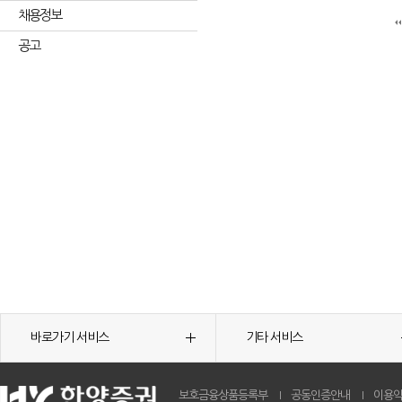
채용정보
공고
바로가기 서비스
기타 서비스
보호금융상품등록부
공동인증안내
이용