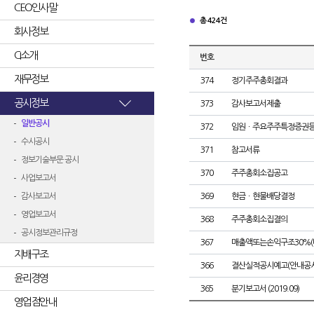
CEO인사말
총 424건
회사정보
CI소개
번호
재무정보
374
정기주주총회결과
공시정보
373
감사보고서제출
일반공시
372
임원ㆍ주요주주특정증권
수시공시
371
참고서류
정보기술부문 공시
370
주주총회소집공고
사업보고서
감사보고서
369
현금ㆍ현물배당결정
영업보고서
368
주주총회소집결의
공시정보관리규정
367
매출액또는손익구조30%(
지배구조
366
결산실적공시예고(안내공시
윤리경영
365
분기보고서 (2019.09)
영업점안내