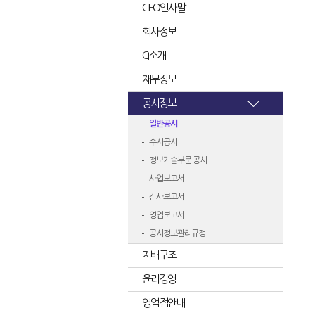
CEO인사말
회사정보
CI소개
재무정보
공시정보
일반공시
수시공시
정보기술부문 공시
사업보고서
감사보고서
영업보고서
공시정보관리규정
지배구조
윤리경영
영업점안내