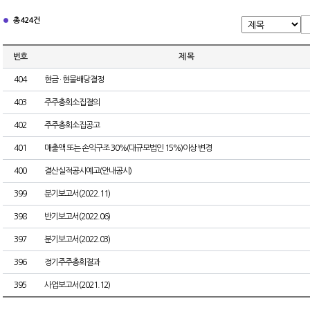
총 424건
번호
제 목
404
현금 · 현물배당결정
403
주주총회소집결의
402
주주총회소집공고
401
매출액 또는 손익구조 30%(대규모법인 15%)이상 변경
400
결산실적공시예고(안내공시)
399
분기보고서(2022.11)
398
반기보고서(2022.06)
397
분기보고서(2022.03)
396
정기주주총회결과
395
사업보고서(2021.12)