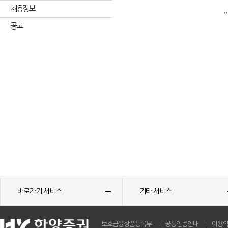
채용정보
공고
바로가기 서비스
기타 서비스
보호금융상품등록부
공동인증안내
이용