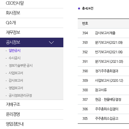
CEO인사말
총 424건
회사정보
CI소개
번호
재무정보
394
감사보고서제출
공시정보
393
분기보고서(2021.09)
일반공시
392
반기보고서(2021.06)
수시공시
391
분기보고서 (2021.03)
정보기술부문 공시
390
정기주주총회결과
사업보고서
감사보고서
389
사업보고서 (2020.12)
영업보고서
388
참고서류
공시정보관리규정
387
현금ㆍ현물배당결정
지배구조
386
주주총회소집결의
윤리경영
385
주주총회소집공고
영업점안내