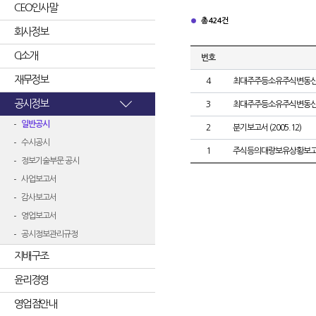
CEO인사말
총 424건
회사정보
CI소개
번호
재무정보
4
최대주주등소유주식변동
공시정보
3
최대주주등소유주식변동
일반공시
2
분기보고서 (2005.12)
수시공시
1
주식등의대량보유상황보고
정보기술부문 공시
사업보고서
감사보고서
영업보고서
공시정보관리규정
지배구조
윤리경영
영업점안내