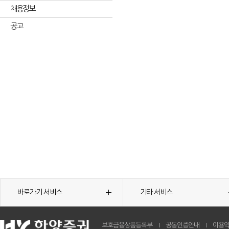
채용정보
공고
바로가기 서비스
기타 서비스
보호금융상품등록부
공동인증안내
이용