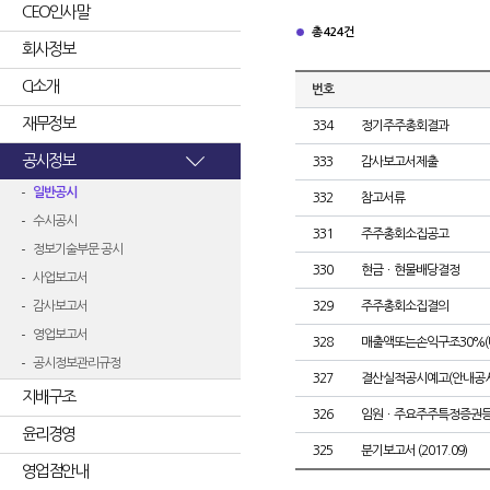
CEO인사말
총 424건
회사정보
CI소개
번호
재무정보
334
정기주주총회결과
공시정보
333
감사보고서제출
일반공시
332
참고서류
수시공시
331
주주총회소집공고
정보기술부문 공시
330
현금ㆍ현물배당결정
사업보고서
감사보고서
329
주주총회소집결의
영업보고서
328
매출액또는손익구조30%(
공시정보관리규정
327
결산실적공시예고(안내공시
지배구조
326
임원ㆍ주요주주특정증권
윤리경영
325
분기보고서 (2017.09)
영업점안내