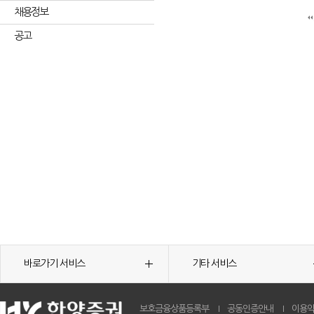
채용정보
공고
바로가기 서비스
기타 서비스
보호금융상품등록부
공동인증안내
이용