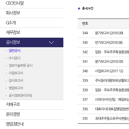
CEO인사말
총 424건
회사정보
CI소개
번호
재무정보
344
분기보고서 (2018.09)
공시정보
343
반기보고서(2018.06)
일반공시
342
임원ㆍ주요주주특정증권
수시공시
341
분기보고서 (2018.03)
정보기술부문 공시
340
사업보고서 (2017.12)
사업보고서
감사보고서
339
주식등의대량보유상황보고
영업보고서
338
임원ㆍ주요주주특정증권
공시정보관리규정
337
사외이사의선임ㆍ해임또
지배구조
336
대표이사(대표집행임원)변
윤리경영
335
최대주주등소유주식변동
영업점안내