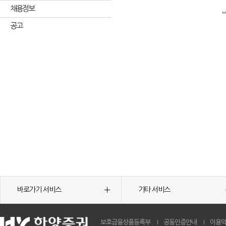
채용정보
공고
바로가기 서비스
기타 서비스
보호금융상품등록부
공동인증안내
이용