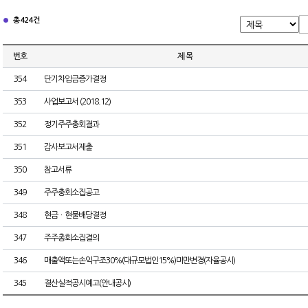
총 424건
번호
제 목
354
단기차입금증가결정
353
사업보고서 (2018.12)
352
정기주주총회결과
351
감사보고서제출
350
참고서류
349
주주총회소집공고
348
현금ㆍ현물배당결정
347
주주총회소집결의
346
매출액또는손익구조30%(대규모법인15%)미만변경(자율공시)
345
결산실적공시예고(안내공시)