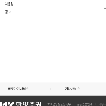
채용정보
공고
바로가기 서비스
기타 서비스
보호금융상품등록부
공동인증안내
이용