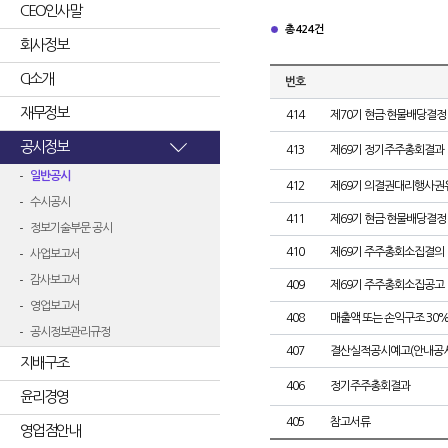
CEO인사말
총 424건
회사정보
CI소개
번호
재무정보
414
제70기 현금·현물배당결정
공시정보
413
제69기 정기주주총회결과
일반공시
412
제69기 의결권대리행사권
수시공시
411
제69기 현금·현물배당결정
정보기술부문 공시
410
제69기 주주총회소집결의
사업보고서
감사보고서
409
제69기 주주총회소집공고
영업보고서
408
매출액 또는 손익구조 30%
공시정보관리규정
407
결산실적공시예고(안내공시
지배구조
406
정기주주총회결과
윤리경영
405
참고서류
영업점안내