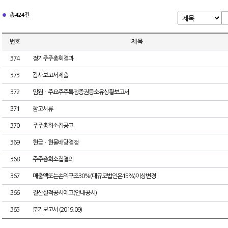
총 424건
번호
제 목
374
정기주주총회결과
373
감사보고서제출
372
임원ㆍ주요주주특정증권등소유상황보고서
371
참고서류
370
주주총회소집공고
369
현금ㆍ현물배당결정
368
주주총회소집결의
367
매출액또는손익구조30%(대규모법인은15%)이상변경
366
결산실적공시예고(안내공시)
365
분기보고서 (2019.09)